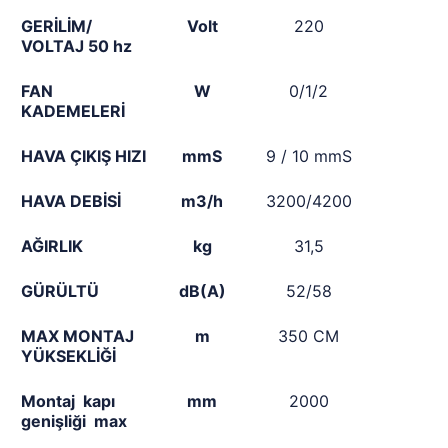
GERİLİM/
Volt
220
VOLTAJ 50 hz
FAN
W
0/1/2
KADEMELERİ
HAVA ÇIKIŞ HIZI
mmS
9 / 10 mmS
HAVA DEBİSİ
m3/h
3200/4200
AĞIRLIK
kg
31,5
GÜRÜLTÜ
dB(A)
52/58
MAX MONTAJ
m
350 CM
YÜKSEKLİĞİ
Montaj kapı
mm
2000
genişliği max