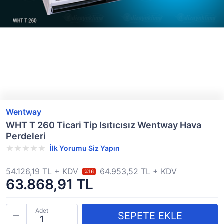
Wentway
WHT T 260 Ticari Tip Isıtıcısız Wentway Hava
Perdeleri
İlk Yorumu Siz Yapın
54.126,19 TL + KDV
64.953,52 TL + KDV
%16
63.868,91 TL
Adet