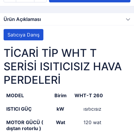
Ürün Açıklaması
Satıcıya Danış
TİCARİ TİP WHT T
SERİSİ ISITICISIZ HAVA
PERDELERİ
MODEL
Birim
WHT-T 260
ISTICI GÜÇ
kW
ısıtıcısız
MOTOR GÜCÜ (
Wat
120 wat
dıştan rotorlu )