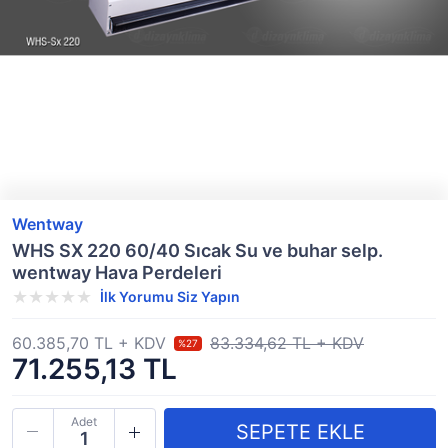
Wentway
WHS SX 220 60/40 Sıcak Su ve buhar selp.
wentway Hava Perdeleri
İlk Yorumu Siz Yapın
60.385,70 TL + KDV
83.334,62 TL + KDV
%27
71.255,13 TL
Adet