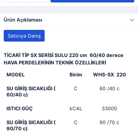
Ürün Açıklaması
Satıcıya Danış
TİCARİ TİP SX SERİSİ SULU 220 cm 60/40 derece
HAVA PERDELERİNİN TEKNİK ÖZELLİKLERİ
MODEL
Birim
WHS-SX 220
SU GİRİŞ SICAKLIĞI (
C
60 /40 c
60/40 c)
ISTICI GÜÇ
kCAL
33000
SU GİRİŞ SICAKLIĞI (
C
90 /70 c
90/70 c)