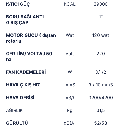
ISTICI GÜÇ
kCAL
39000
BORU BAĞLANTI
1"
GİRİŞ ÇAPI
MOTOR GÜCÜ ( dıştan
Wat
120 wat
rotorlu
GERİLİM/ VOLTAJ 50
Volt
220
hz
FAN KADEMELERİ
W
0/1/2
HAVA ÇIKIŞ HIZI
mmS
9 / 10 mmS
HAVA DEBİSİ
m3/h
3200/4200
AĞIRLIK
kg
31,5
GÜRÜLTÜ
dB(A)
52/58