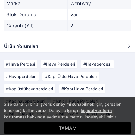
Marka
Wentway
Stok Durumu
Var
Garanti (Yıl)
2
Ürün Yorumları
Hava Perdesi
Hava Perdeleri
Havaperdesi
Havaperdeleri
Kapı Üstü Hava Perdeleri
Kapıüstühavaperdeleri
Kapı Hava Perdeleri
Kapıhavaperdeleri
Isıtıcılı Hava Perdeleri
Size daha iyi bir alışveriş deneyimi sunabilmek için, çerezler
(cookies) kullanıyoruz. Detaylı bilgi için
kişisel verilerin
Isıtıcılıhavaperdeleri
İsitıcısız H
İsitıcısız Ha
korunması
hakkında aydınlatma metnini inceleyebilirsiniz.
TAMAM
®
PlatinMarket
E-Ticaret Sistemi
İle Hazırlanmıştır.