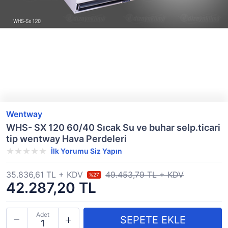
Wentway
WHS- SX 120 60/40 Sıcak Su ve buhar selp.ticari
tip wentway Hava Perdeleri
İlk Yorumu Siz Yapın
35.836,61 TL + KDV
49.453,79 TL + KDV
%27
42.287,20 TL
Adet