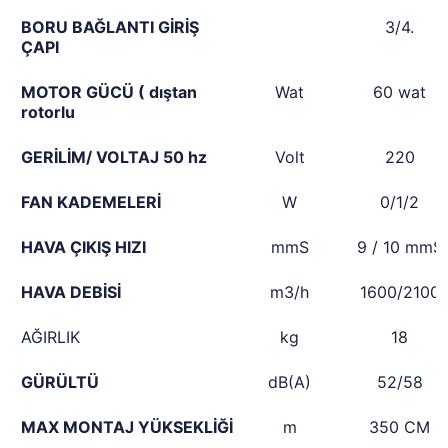
BORU BAĞLANTI GİRİŞ
3/4.
ÇAPI
MOTOR GÜCÜ ( dıştan
Wat
60 wat
rotorlu
GERİLİM/ VOLTAJ 50 hz
Volt
220
FAN KADEMELERİ
W
0/1/2
HAVA ÇIKIŞ HIZI
mmS
9 / 10 mmS
HAVA DEBİSİ
m3/h
1600/2100
AĞIRLIK
kg
18
GÜRÜLTÜ
dB(A)
52/58
MAX MONTAJ YÜKSEKLİĞİ
m
350 CM