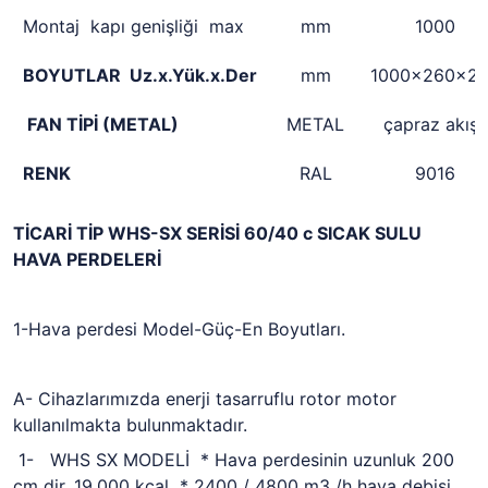
Montaj kapı genişliği max
mm
1000
BOYUTLAR Uz.x.Yük.x.Der
mm
1000x260x2
FAN TİPİ (METAL)
METAL
çapraz akışlı
RENK
RAL
9016
TİCARİ TİP WHS-SX SERİSİ 60/40 c SICAK SULU
HAVA PERDELERİ
1-Hava perdesi Model-Güç-En Boyutları.
A- Cihazlarımızda enerji tasarruflu rotor motor
kullanılmakta bulunmaktadır.
1- WHS SX MODELİ * Hava perdesinin uzunluk 200
cm dir. 19,000 kcal * 2400 / 4800 m3 /h hava debisi