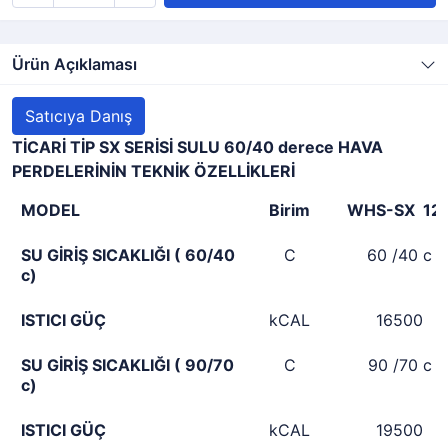
Ürün Açıklaması
Satıcıya Danış
TİCARİ TİP SX SERİSİ SULU 60/40 derece HAVA
PERDELERİNİN TEKNİK ÖZELLİKLERİ
MODEL
Birim
WHS-SX 12
SU GİRİŞ SICAKLIĞI ( 60/40
C
60 /40 c
c)
ISTICI GÜÇ
kCAL
16500
SU GİRİŞ SICAKLIĞI ( 90/70
C
90 /70 c
c)
ISTICI GÜÇ
kCAL
19500